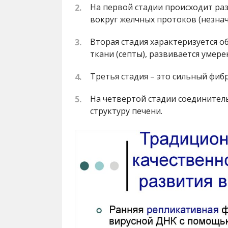
На первой стадии происходит ра
вокруг желчных протоков (незна
Вторая стадия характеризуется 
ткани (септы), развивается умер
Третья стадия – это сильный фиб
На четвертой стадии соединитель
структуру печени.