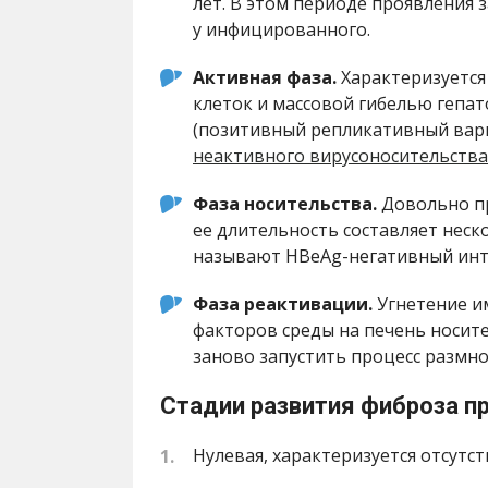
лет. В этом периоде проявления 
у инфицированного.
Активная фаза.
Характеризуетс
клеток и массовой гибелью гепа
(позитивный репликативный вари
неактивного вирусоносительства
Фаза носительства.
Довольно пр
ее длительность составляет неск
называют HBeAg-негативный инт
Фаза реактивации.
Угнетение и
факторов среды на печень носите
заново запустить процесс размно
Стадии развития фиброза п
Нулевая, характеризуется отсутс