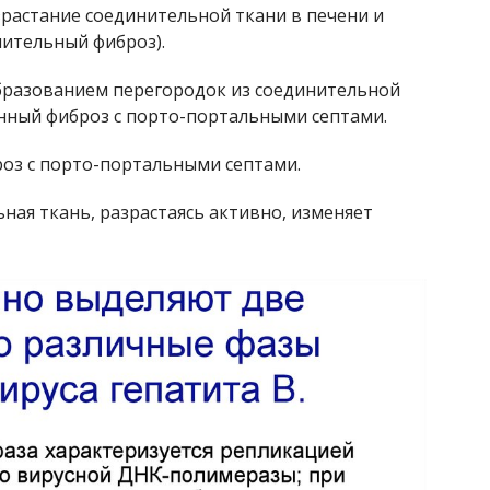
зрастание соединительной ткани в печени и
чительный фиброз).
образованием перегородок из соединительной
енный фиброз с порто-портальными септами.
роз с порто-портальными септами.
ная ткань, разрастаясь активно, изменяет