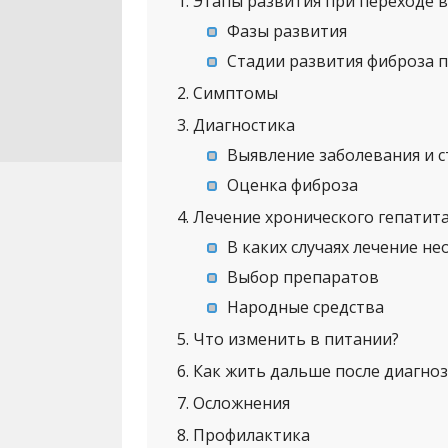
1
Этапы развития при переходе 
Фазы развития
Стадии развития фиброза 
2
Симптомы
3
Диагностика
Выявление заболевания и 
Оценка фиброза
4
Лечение хронического гепатита
В каких случаях лечение н
Выбор препаратов
Народные средства
5
Что изменить в питании?
6
Как жить дальше после диагноз
7
Осложнения
8
Профилактика