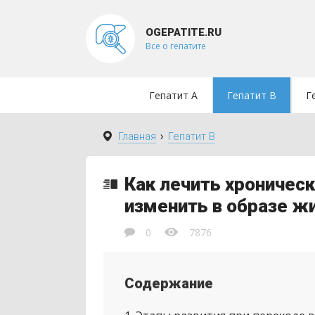
OGEPATITE.RU
Все о гепатите
Гепатит A
Гепатит B
Г
›
Главная
Гепатит B
Как лечить хроническ
изменить в образе ж
0
7876
Содержание