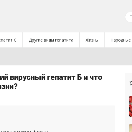
епатит C
Другие виды гепатита
Жизнь
Народные 
ий вирусный гепатит Б и что
изни?