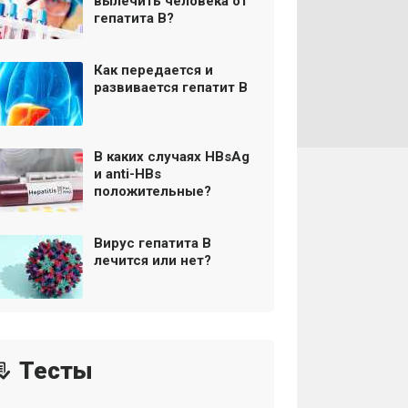
вылечить человека от
гепатита В?
Как передается и
развивается гепатит В
В каких случаях HBsAg
и anti-HBs
положительные?
Вирус гепатита В
лечится или нет?
Тесты