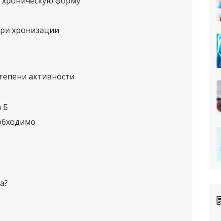
в хроническую форму
при хронизации
степени активности
 Б
еобходимо
а?