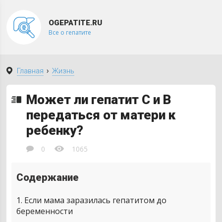
OGEPATITE.RU
Все о гепатите
›
Главная
Жизнь
Может ли гепатит С и В
передаться от матери к
ребенку?
0
1065
Содержание
1
Если мама заразилась гепатитом до
беременности