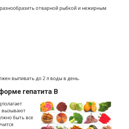
 разнообразить отварной рыбкой и нежирным
лжен выпивать до 2 л воды в день.
 форме гепатита В
дполагает
е вызывают
олжно быть все
учится