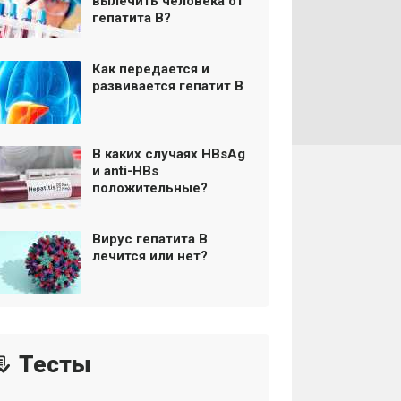
вылечить человека от
гепатита В?
Как передается и
развивается гепатит В
В каких случаях HBsAg
и anti-HBs
положительные?
Вирус гепатита В
лечится или нет?
Тесты