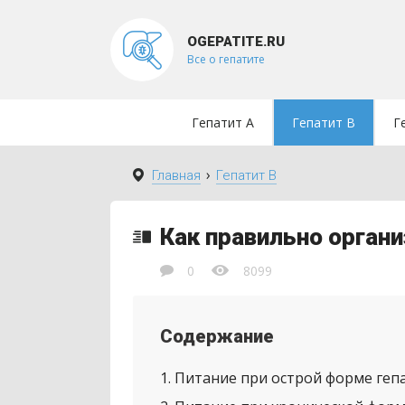
OGEPATITE.RU
Все о гепатите
Гепатит A
Гепатит B
Г
›
Главная
Гепатит B
Как правильно органи
0
8099
Содержание
1
Питание при острой форме геп