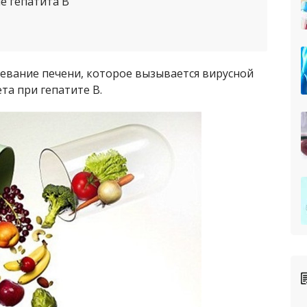
е гепатита В
левание печени, которое вызывается вирусной
та при гепатите В.