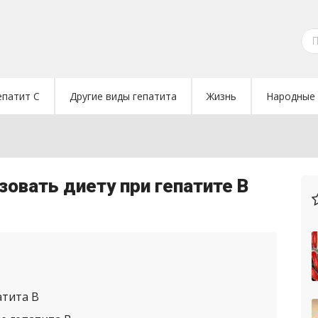
епатит C
Другие виды гепатита
Жизнь
Народные 
зовать диету при гепатите В
атита В