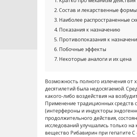
1
Кратко про механизм действия
2
Состав и лекарственные формы
3
Наиболее распространенные сх
4
Показания к назначению
5
Противопоказания к назначен
6
Побочные эффекты
7
Некоторые аналоги и их цена
Возможность полного излечения от х
десятилетий была недосягаемой. Сре
какого-либо воздействия на возбуди
Применение традиционных средств 
(интерфероны и индукторы эндогенн
продолжительного действия, состоя
исследований улучшались только на
вещество Рибавирин при гепатите С 