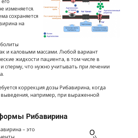
 его
е изменяется.
ема сохраняется
вирина на
аболиты
так и каловыми массами. Любой вариант
еские жидкости пациента, в том числе в
 и сперму, что нужно учитывать при лечении
а.
ебуется коррекция дозы Рибавирина, когда
о выведения, например, при выраженной
 формы Рибавирина
авирина – это
оненты