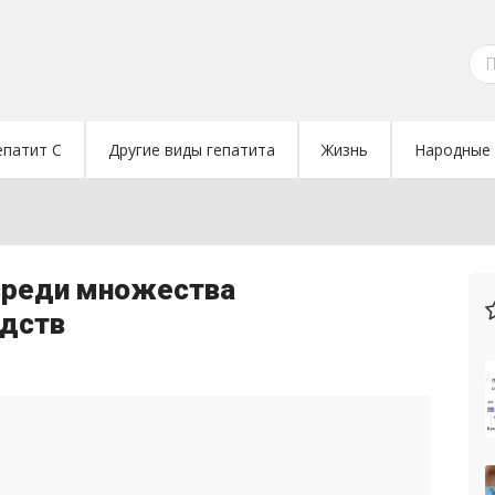
епатит C
Другие виды гепатита
Жизнь
Народные 
среди множества
едств