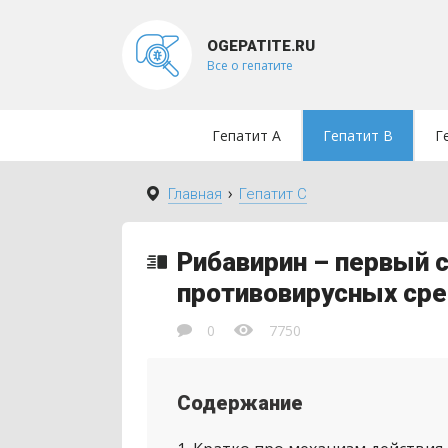
OGEPATITE.RU
Все о гепатите
Гепатит A
Гепатит B
Г
›
Главная
Гепатит C
Рибавирин – первый 
противовирусных ср
0
7750
Содержание