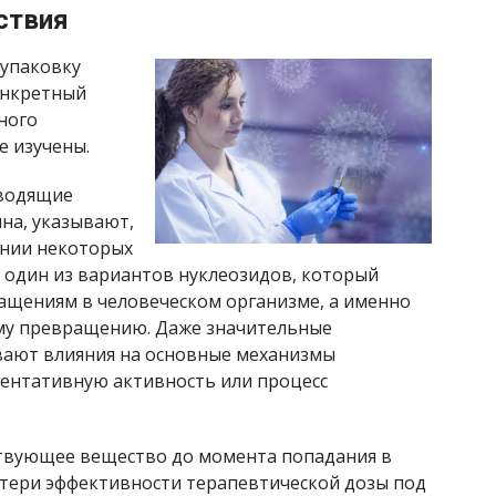
ствия
 упаковку
онкретный
ного
е изучены.
зводящие
на, указывают,
ении некоторых
 один из вариантов нуклеозидов, который
ащениям в человеческом организме, а именно
у превращению. Даже значительные
вают влияния на основные механизмы
ментативную активность или процесс
твующее вещество до момента попадания в
отери эффективности терапевтической дозы под