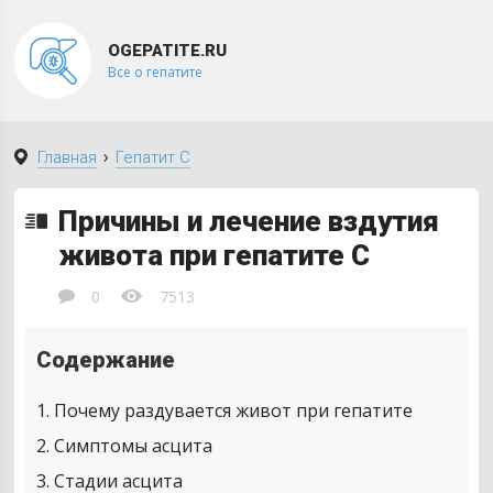
OGEPATITE.RU
Все о гепатите
›
Главная
Гепатит C
Причины и лечение вздутия
живота при гепатите С
0
7513
Содержание
1
Почему раздувается живот при гепатите
2
Симптомы асцита
3
Стадии асцита