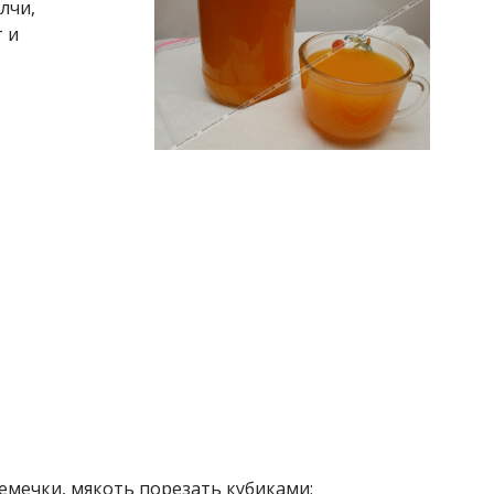
лчи,
 и
семечки, мякоть порезать кубиками;