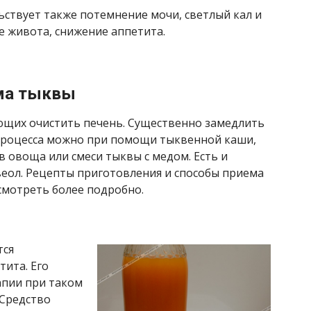
ьствует также потемнение мочи, светлый кал и
е живота, снижение аппетита.
ма тыквы
яющих очистить печень. Существенно замедлить
процесса можно при помощи тыквенной каши,
ев овоща или смеси тыквы с медом. Есть и
еол. Рецепты приготовления и способы приема
смотреть более подробно.
тся
ита. Его
апии при таком
 Средство