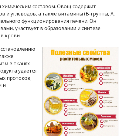
м химическим составом. Овощ содержит
в и углеводов, а также витамины (В-группы, А,
ормального функционирования печени. Он
ами, участвует в образовании и синтезе
в крови.
осстановлению
 также
изм в тканях
одукта удается
ых протоков,
и и