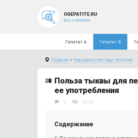
OGEPATITE.RU
Все о гепатите
Гепатит A
Гепатит B
Г
›
Главная
Народные методы лечения
Польза тыквы для пе
ее употребления
0
5773
Содержание